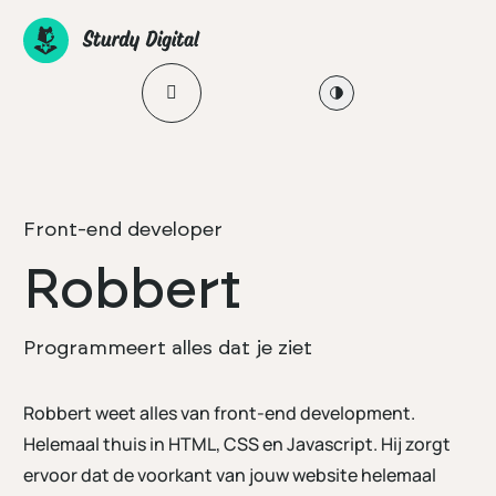
Ga
naar
de
Open mobile menu
Enable high contrast
inhoud
Front-end developer
Robbert
Programmeert alles dat je ziet
Robbert weet alles van front-end development.
Helemaal thuis in HTML, CSS en Javascript. Hij zorgt
ervoor dat de voorkant van jouw website helemaal