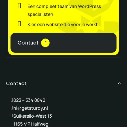
Een compleet team van WordPress
specialisten
Kies een website die voor je werkt
Contact
Contact
023 – 534 8040
hi@getsturdy.nl
Suikersilo-West 13
1165 MP Halfweg