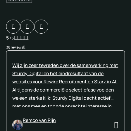
5
/ 5
38 reviews
Wij zijn zeer tevreden over de samenwerking met
Sturdy Digital en het eindresultaat van de
websites voor Rewire Recruitment en Starz in AI.
Al tijdens de commerciële selectiefase voelden
we een sterke klik: Sturdy Digital dacht actief
met ons mee en toonde oprechte interesse in
onze wensen en doelstellingen. Die
Remco van Rijn
betrokkenheid en het gevoel van partnerschap
gaven voor ons de doorslag. Onze keuze voor