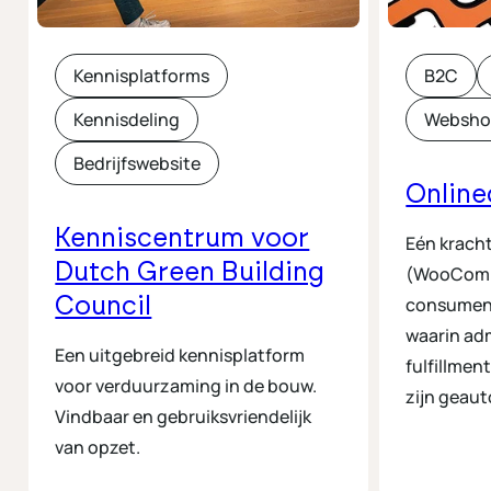
Kennisplatforms
B2C
Kennisdeling
Websh
Bedrijfswebsite
Online
Kenniscentrum voor
Eén kracht
Dutch Green Building
(WooComm
Council
consument
waarin adm
Een uitgebreid kennisplatform
fulfillme
voor verduurzaming in de bouw.
zijn geau
Vindbaar en gebruiksvriendelijk
van opzet.